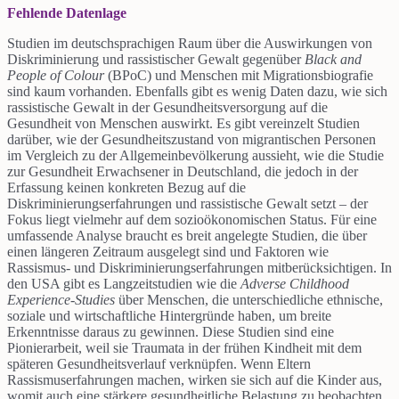
Fehlende Datenlage
Studien im deutschsprachigen Raum über die Auswirkungen von
Diskriminierung und rassistischer Gewalt gegenüber
Black and
People of Colour
(BPoC) und Menschen mit Migrationsbiografie
sind kaum vorhanden. Ebenfalls gibt es wenig Daten dazu, wie sich
rassistische Gewalt in der Gesundheitsversorgung auf die
Gesundheit von Menschen auswirkt. Es gibt vereinzelt Studien
darüber, wie der Gesundheitszustand von migrantischen Personen
im Vergleich zu der Allgemeinbevölkerung aussieht, wie die Studie
zur Gesundheit Erwachsener in Deutschland, die jedoch in der
Erfassung keinen konkreten Bezug auf die
Diskriminierungserfahrungen und rassistische Gewalt setzt – der
Fokus liegt vielmehr auf dem sozioökonomischen Status. Für eine
umfassende Analyse braucht es breit angelegte Studien, die über
einen längeren Zeitraum ausgelegt sind und Faktoren wie
Rassismus- und Diskriminierungserfahrungen mitberücksichtigen. In
den USA gibt es Langzeitstudien wie die
Adverse Childhood
Experience-Studies
über Menschen, die unterschiedliche ethnische,
soziale und wirtschaftliche Hintergründe haben, um breite
Erkenntnisse daraus zu gewinnen. Diese Studien sind eine
Pionierarbeit, weil sie Traumata in der frühen Kindheit mit dem
späteren Gesundheitsverlauf verknüpfen. Wenn Eltern
Rassismuserfahrungen machen, wirken sie sich auf die Kinder aus,
womit auch eine stärkere gesundheitliche Belastung zu beobachten