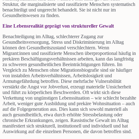
Struktur, die marginalisierte und rassifizierte Menschen systematisch
benachteiligt und ungerecht behandelt. Sie ist nicht nur im
Gesundheitswesen zu finden.
Eine Lebensrealität geprägt von struktureller Gewalt
Benachteiligung im Alltag, schlechterer Zugang zur
Gesundheitsversorgung, Stress und Diskriminierung im Alltag
können den Gesundheitszustand verschlechtern. Wenn
Migrant:innen und rassifizierte Menschen überproportional häufig in
prekären Beschäftigungsverhältnissen arbeiten, kann das langfristig
zu schweren gesundheitlichen Beeinträchtigungen führen. Im
Vergleich zu Menschen ohne Migrationsbiografie sind sie häufiger
von instabilen Arbeitsverhältnissen, Arbeitslosigkeit und
Armutsgefährdung betroffen. Diese mehrfache Vulnerabilität
verstärkt die Angst vor Jobverlust, erzeugt materielle Unsicherheit
und führt zu körperlichen Beschwerden. Oft wirkt sich diese
Verkettung von ungünstigen Lebenssituation – wie schlecht bezahlte
Arbeit, weniger gute Ausbildung und prekäre Wohnsituation – auch
auf die Folgegeneration aus. Dies kann sich sowohl materiell als
auch gesundheitlich, etwa durch erhöhte Stressbelastung oder
chronische Erkrankungen, zeigen. Rassistische Gewalt im Alltag
manifestiert sich strukturell, institutionell und individuell und hat
Auswirkung auf die einzelnen Personen, die davon betroffen sind.