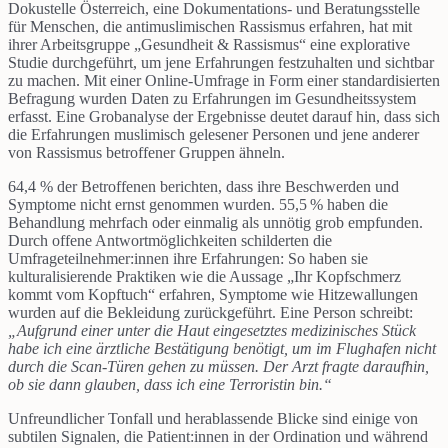
Dokustelle Österreich, eine Dokumentations- und Beratungsstelle
für Menschen, die antimuslimischen Rassismus erfahren, hat mit
ihrer Arbeitsgruppe „Gesundheit & Rassismus“ eine explorative
Studie durchgeführt, um jene Erfahrungen festzuhalten und sichtbar
zu machen. Mit einer Online-Umfrage in Form einer standardisierten
Befragung wurden Daten zu Erfahrungen im Gesundheitssystem
erfasst. Eine Grobanalyse der Ergebnisse deutet darauf hin, dass sich
die Erfahrungen muslimisch gelesener Personen und jene anderer
von Rassismus betroffener Gruppen ähneln.
64,4 % der Betroffenen berichten, dass ihre Beschwerden und
Symptome nicht ernst genommen wurden. 55,5 % haben die
Behandlung mehrfach oder einmalig als unnötig grob empfunden.
Durch offene Antwortmöglichkeiten schilderten die
Umfrageteilnehmer:innen ihre Erfahrungen: So haben sie
kulturalisierende Praktiken wie die Aussage „Ihr Kopfschmerz
kommt vom Kopftuch“ erfahren, Symptome wie Hitzewallungen
wurden auf die Bekleidung zurückgeführt. Eine Person schreibt:
„Aufgrund einer unter die Haut eingesetztes medizinisches Stück
habe ich eine ärztliche Bestätigung benötigt, um im Flughafen nicht
durch die Scan-Türen gehen zu müssen. Der Arzt fragte daraufhin,
ob sie dann glauben, dass ich eine Terroristin bin.“
Unfreundlicher Tonfall und herablassende Blicke sind einige von
subtilen Signalen, die Patient:innen in der Ordination und während