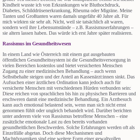
Kindheit wusste ich von Erkrankungen wie Bluthochdruck,
Diabetes, Schilddrüsenerkrankung, Rheuma oder Migräne. Meine
Tanten und Großtanten waren damals ungefähr 40 Jahre alt. Für
mich wirkten sie sehr alt. Nicht, weil sie tatsächlich alt waren,
sondern weil ihre Lebensumstände – z.B. Rassismuserfahrungen –
sie altern lassen haben. Das würde ich erst Jahre später realisieren.
Rassismus im Gesundheitswesen
In einem Land wie Österreich mit einem gut ausgebauten
öffentlichen Gesundheitssystem ist die Gesundheitsversorgung in
vielen Bereichen kostenlos und bietet versicherten Menschen
Zugang zu einer medizinischen Behandlung – auch wenn
Selbstbehalte steigen und der Anteil an Kassenärzt:innen sinkt. Das
Aufsuchen einer ärztlichen Ordination kann jedoch auch für
versicherte Menschen mit verschiedenen Hürden verbunden sein:
Diese reichen von sprachlichen bis hin zu physischen Barrieren und
erschweren damit eine medizinische Behandlung. Ein Arztbesuch
kann auch emotional belastend sein, wenn man sich nicht ernst
genommen fühlt oder ungleich behandelt wird. Darüber berichten
unter anderem viele von Rassismus betroffene Menschen – eine
zusätzliche emotionale Last zu den bereits vorhanden
gesundheitlichen Beschwerden. Solche Erfahrungen werden oft als
Einzelfälle abgetan. Doch diese Mechanismen und
Machtdynamiken sind eine weitere Form einer gewaltvollen