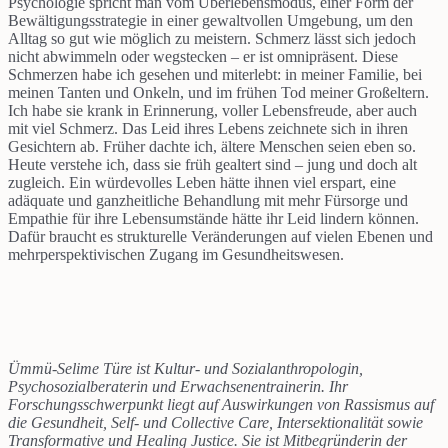
Psychologie spricht man vom Überlebensmodus, einer Form der
Bewältigungsstrategie in einer gewaltvollen Umgebung, um den
Alltag so gut wie möglich zu meistern. Schmerz lässt sich jedoch
nicht abwimmeln oder wegstecken – er ist omnipräsent. Diese
Schmerzen habe ich gesehen und miterlebt: in meiner Familie, bei
meinen Tanten und Onkeln, und im frühen Tod meiner Großeltern.
Ich habe sie krank in Erinnerung, voller Lebensfreude, aber auch
mit viel Schmerz. Das Leid ihres Lebens zeichnete sich in ihren
Gesichtern ab. Früher dachte ich, ältere Menschen seien eben so.
Heute verstehe ich, dass sie früh gealtert sind – jung und doch alt
zugleich. Ein würdevolles Leben hätte ihnen viel erspart, eine
adäquate und ganzheitliche Behandlung mit mehr Fürsorge und
Empathie für ihre Lebensumstände hätte ihr Leid lindern können.
Dafür braucht es strukturelle Veränderungen auf vielen Ebenen und
mehrperspektivischen Zugang im Gesundheitswesen.
Ümmü-Selime Türe ist Kultur- und Sozialanthropologin,
Psychosozialberaterin und Erwachsenentrainerin. Ihr
Forschungsschwerpunkt liegt auf Auswirkungen von Rassismus auf
die Gesundheit, Self- und Collective Care, Intersektionalität sowie
Transformative und Healing Justice. Sie ist Mitbegründerin der