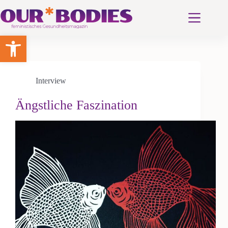
Zum
Inhalt
springen
Werkzeugleiste öffnen
Interview
Ängstliche Faszination